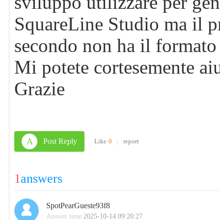
sviluppo utilizzare per ge
SquareLine Studio ma il pr
secondo non ha il format
Mi potete cortesemente aiu
Grazie
A
Post Reply
Like
0
|
report
1
answers
SpotPearGueste93f8
Answer time:
2025-10-14 09:20:27